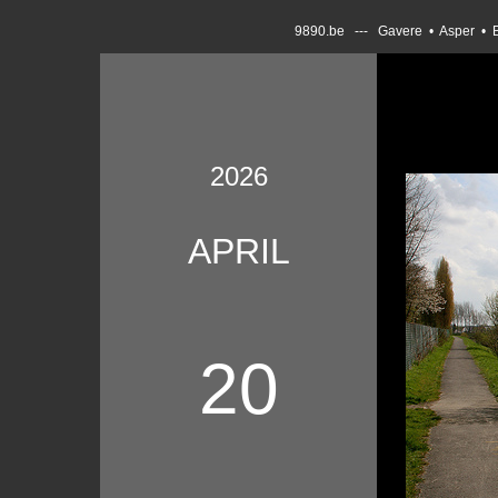
9890.be --- Gavere • Asper • 
2026
APRIL
20