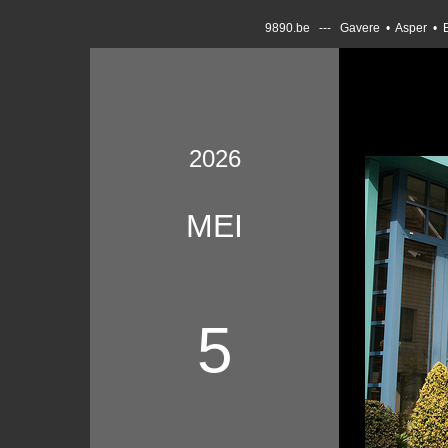
9890.be --- Gavere • Asper • 
2026
MEI
5